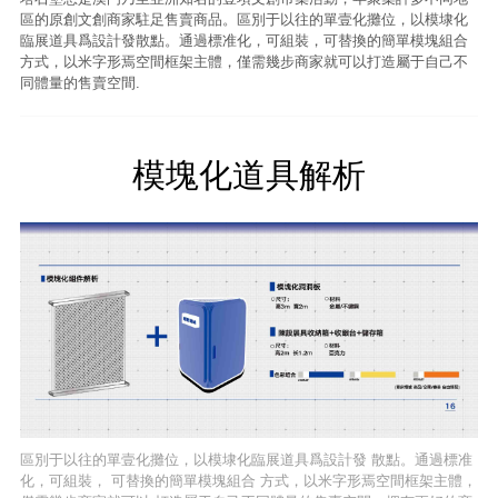
區的原創文創商家駐足售賣商品。區別于以往的單壹化攤位，以模埭化
臨展道具爲設計發散點。通過標准化，可組裝，可替換的簡單模塊組合
方式，以米字形焉空間框架主體，僅需幾步商家就可以打造屬于自己不
同體量的售賣空間.
模塊化道具解析
區別于以往的單壹化攤位，以模埭化臨展道具爲設計發 散點。通過標准
化，可組裝， 可替換的簡單模塊組合 方式，以米字形焉空間框架主體，