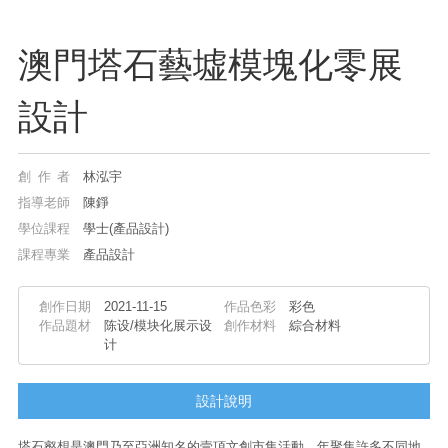
澳門塔石藝墟模塊化零展
設計
創作者
林泓宇
指導老師
陳錚
學位課程
學士(產品設計)
課程專業
產品設計
創作日期
2021-11-15
作品色彩
彩色
作品題材
陈设/模块化展示设
創作材料
綜合材料
计
設計說明
塔石壑想是澳門乃至亞洲知名的壹項文創市集活動，年聚集許多不同地