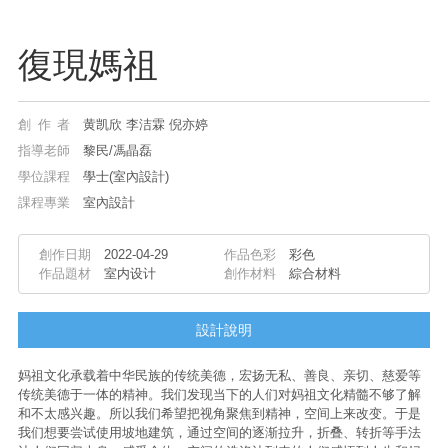
復現媽祖
創作者
黄凯欣 李洁霖 倪亦婷
指導老師
黎民/馮晶磊
學位課程
學士(室內設計)
課程專業
室內設計
創作日期
2022-04-29
作品色彩
彩色
作品題材
室内设计
創作材料
綜合材料
設計說明
妈祖文化承载着中华民族的传统美德，宏扬无私、善良、亲切、慈爱等
传统美德于一体的精神。我们发现当下的人们对妈祖文化精髓不够了解
和不太感兴趣。所以我们希望把视角聚焦到精神，空间上来改变。于是
我们想要尝试使用坡地建筑，通过空间的逐渐拉升，折叠、转折等手法